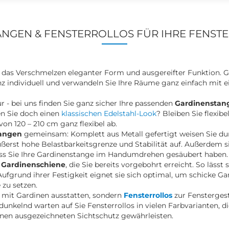
NGEN & FENSTERROLLOS FÜR IHRE FENST
 das Verschmelzen eleganter Form und ausgereifter Funktion. G
individuell und verwandeln Sie Ihre Räume ganz einfach mit e
ur - bei uns finden Sie ganz sicher Ihre passenden
Gardinenstan
n Sie doch einen
klassischen Edelstahl-Look
? Bleiben Sie flexib
von 120 – 210 cm ganz flexibel ab.
angen
gemeinsam: Komplett aus Metall gefertigt weisen Sie du
erst hohe Belastbarkeitsgrenze und Stabilität auf. Außerdem si
ss Sie Ihre Gardinenstange im Handumdrehen gesäubert haben. 
e
Gardinenschiene
, die Sie bereits vorgebohrt erreicht. So lässt 
ufgrund ihrer Festigkeit eignet sie sich optimal, um schicke G
zu setzen.
 mit Gardinen ausstatten, sondern
Fensterrollos
zur Fensterges
erdunkelnd warten auf Sie Fensterrollos in vielen Farbvarianten,
nen ausgezeichneten Sichtschutz gewährleisten.