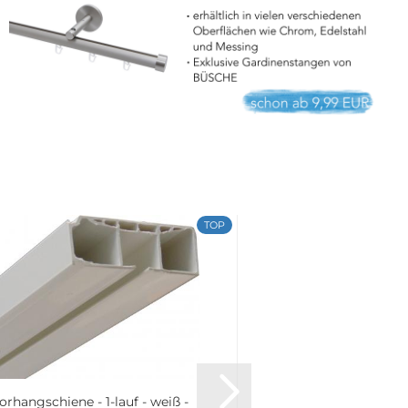
TOP
orhangschiene - 1-lauf - weiß -
GARDUNA Smar