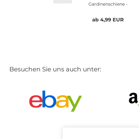
nststoff...
Gardinenschiene -
Vorhangschiene...
 6,99 EUR
ab 4,99 EUR
Besuchen Sie uns auch unter: