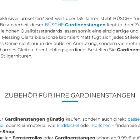
lusiver umsetzen? Seit weit über 135 Jahren steht BÜSCHE für e
e Besonderheit dieser
BÜSCHE
Gardinenstangen
liegt in ihrer Z
ie hohen Qualitätsstandards lassen somit eine einzigartige und
g Messing Glanz bis Bronze bronziert Matt fügt sich jedes Stile
das Genie nicht nur in der äußeren Anmutung, sondern vielmehr 
harmes Gleiten Ihrer Lieblingsgardinen. Bestellen Sie
Gardinens
 Stilgarnituren.
ZUBEHÖR FÜR IHRE GARDINENSTANGEN
nur
Gardinenstangen günstig
kaufen, sondern auch direkt
passe
al
oder Kleinmaterial wie
Enddeckel
oder
Röllchen
– finden Sie 
e-Shop
.
uellen
Fensterrollos
oder
Gardinenstangen
schon ab 9,99 € auf