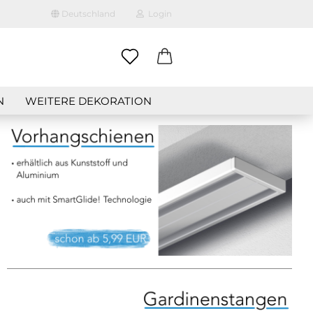
Deutschland
Login
-Mail
N
WEITERE DEKORATION
asswort
to erstellen
swort vergessen?