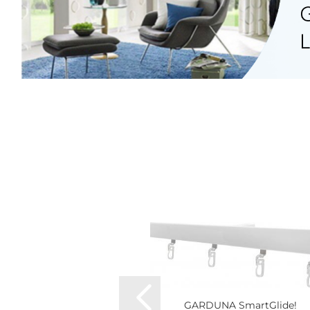
TOP
ne - 1-lauf - weiß -
GARDUNA SmartGlide!