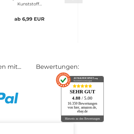
Kunststoff...
Gardinenschi
Vorhangschie
ab 6,99 EUR
ab 4,99 
n mit...
Bewertungen:
AUSGEZEICHNET
.org
Kundenbewertungen
SEHR GUT
4.88
/ 5.00
16.359 Bewertungen
von hier, amazon.de,
ebay.de
Hinweis zu den Bewertungen