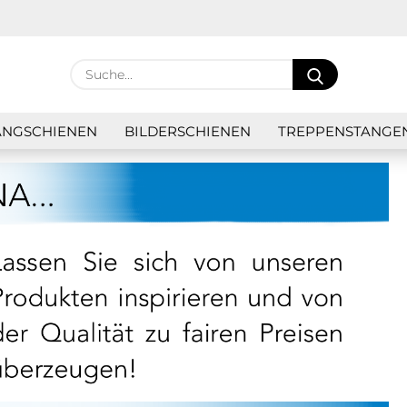
Lieferland
Suche...
E
NGSCHIENEN
BILDERSCHIENEN
TREPPENSTANGE
P
Kon
Pas