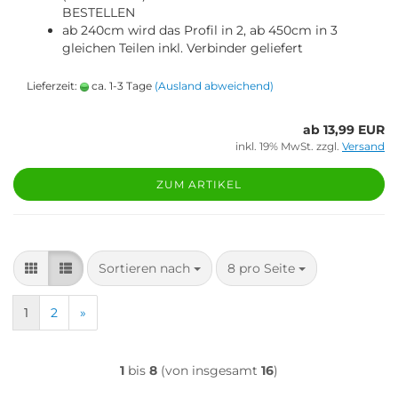
BESTELLEN
ab 240cm wird das Profil in 2, ab 450cm in 3
gleichen Teilen inkl. Verbinder geliefert
Lieferzeit:
ca. 1-3 Tage
(Ausland abweichend)
ab 13,99 EUR
inkl. 19% MwSt. zzgl.
Versand
ZUM ARTIKEL
Sortieren nach
pro Seite
Sortieren nach
8 pro Seite
1
2
»
1
bis
8
(von insgesamt
16
)