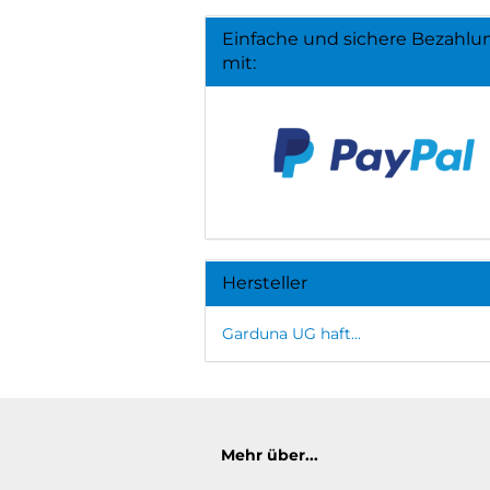
Einfache und sichere Bezahlu
mit:
Hersteller
Garduna UG haft...
Mehr über...