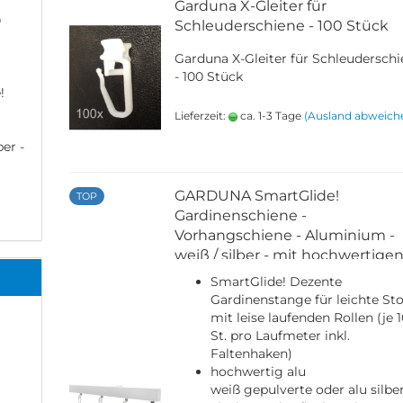
Garduna X-Gleiter für
0
Schleuderschiene - 100 Stück
Garduna X-Gleiter für Schleudersch
- 100 Stück
!
Lieferzeit:
ca. 1-3 Tage
(Ausland abweich
er -
GARDUNA SmartGlide!
TOP
Gardinenschiene -
Vorhangschiene - Aluminium -
weiß / silber - mit hochwertige
Leichtlaufrollen
SmartGlide! Dezente
Gardinenstange für leichte Sto
mit leise laufenden Rollen (je 
St. pro Laufmeter inkl.
Faltenhaken)
hochwertig alu
weiß gepulverte oder alu silbe