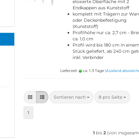
eloxierte Oberfläche mit 2
Endkappen aus Kunststoff
komplett mit Trägern zur Wa
oder Deckenbefestigung
(Kunststoff)
Profilhöhe nur ca. 2,7 cm - Bre
ca. 1,0 cm
Profil wird bis 180 cm in eine
Stück geliefert, ab 240 cm gete
inkl. Verbinder
Lieferzeit:
ca. 1-3 Tage
(Ausland abweich
Sortieren nach
pro Seite
Sortieren nach
8 pro Seite
1
1
bis
2
(von insgesa