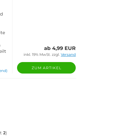
nd
ite
m
ab 4,99 EUR
ilt
inkl. 19% MwSt. zzgl.
Versand
ZUM ARTIKEL
end)
mt
2
)