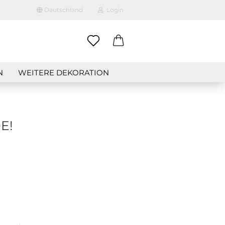
Deutschland
Login
-Mail
N
WEITERE DEKORATION
asswort
E!
to erstellen
swort vergessen?