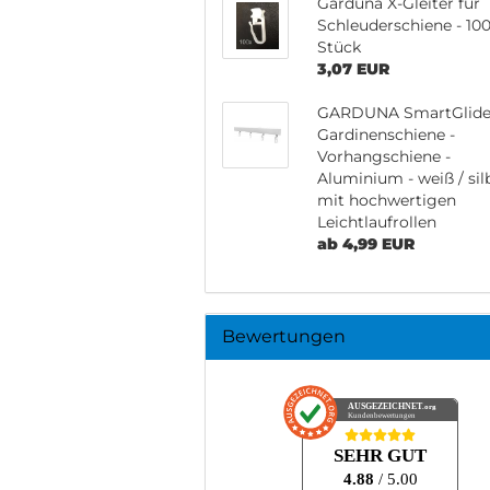
Garduna X-Gleiter für
Schleuderschiene - 10
Stück
3,07 EUR
GARDUNA SmartGlide
Gardinenschiene -
Vorhangschiene -
Aluminium - weiß / silb
mit hochwertigen
Leichtlaufrollen
ab 4,99 EUR
Bewertungen
AUSGEZEICHNET
.org
Kundenbewertungen
SEHR GUT
4.88
/ 5.00