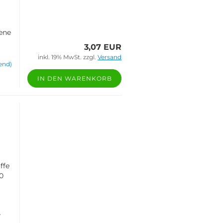
iene
3,07 EUR
inkl. 19% MwSt. zzgl.
Versand
end)
IN DEN WARENKORB
n
ffe
10
r