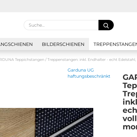
Lieferland
Suche...
E
NGSCHIENEN
BILDERSCHIENEN
TREPPENSTANGE
P
DUNA Teppichstangen / Treppenstangen: inkl. Endhalter - echt Edelstahl, 
Garduna UG
GA
haftungsbeschränkt
Tep
Tre
Kon
ink
Pas
ech
vol
mon