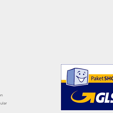
n
en
ular