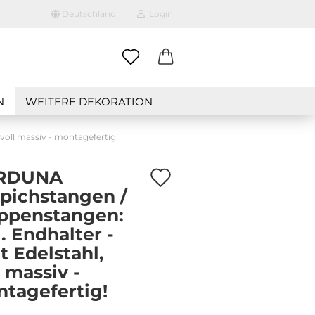
Deutschland
Login
-Mail
N
WEITERE DEKORATION
asswort
voll massiv - montagefertig!
Auf
RDUNA
pichstangen /
den
ppenstangen:
to erstellen
Merkzettel
l. Endhalter -
swort vergessen?
t Edelstahl,
l massiv -
tagefertig!